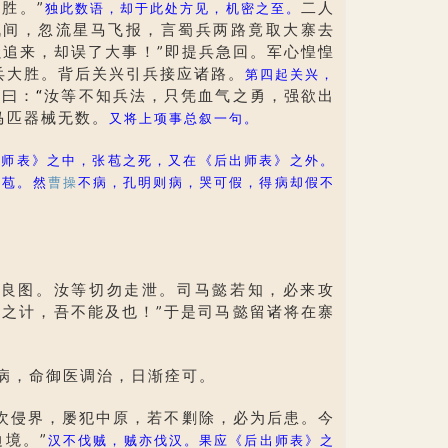
胜。”
二人
独此数语，却于此处方见，机密之至。
战间，忽流星马飞报，言蜀兵两路竟取大寨去
追来，却误了大事！”即提兵急回。军心惶惶
兵大胜。背后关兴引兵接应诸路。
第四起关兴，
将曰：
“
汝等不知兵法，只凭血气之勇，强欲出
马匹器械无数。
又将上项事总叙一句。
出师表》之中，张苞之死，又在《后出师表》之外。
张苞。然
曹操
不病，孔明则病，哭可假，得病却假不
作良图。汝等切勿走泄。司马懿若知，必来攻
之计，吾不能及也！”于是司马懿留诸将在寨
病，命御医调治，日渐痊可。
次侵界，屡犯中原，若不剿除，必为后患。今
境。”
汉不伐贼，贼亦伐汉。果应《后出师表》之