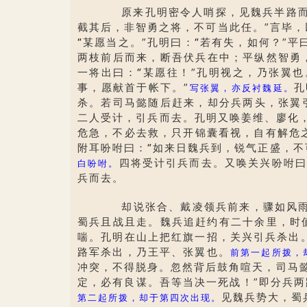
原来孔明密令人哨探，见魏兵半路而
截其后，非智勇之将，不可当此任。”言毕
“
某愿当之。”孔明曰：
“
若有失，如何？”平
两枝前后而来，断吾伏兵在中；平纵然智勇
一将出曰：
“
某愿往！”孔明视之，乃张翼也
事，愿献首于帐下。”
孔
写张翼，亦反衬魏延。
杀。若司马懿随后赶来，却分兵两头，张翼
二人受计，引兵而去。孔明又唤姜维、廖化
危急，不必去救，只开锦囊看视，自有解危
附耳吩咐曰：
“
如来日魏兵到，锐气正盛，不
四将受计引兵而去。又唤关兴吩咐曰
白吩咐。
兵而去。
却说张合、戴凌领兵前来，骤如风雨
蜀兵且战且走。魏兵追赶约有二十余里，时
喘。孔明在山上把红旗一招，关兴引兵杀出
路军杀出，乃王平、张翼也。
前第一起所拨，
冲突，不得脱身。忽然背后鼓角喧天，司马
定，必有良谋。吾等当决一死战！”即分兵
见魏兵势大，蜀
第二起所拨，却于第四次出现。