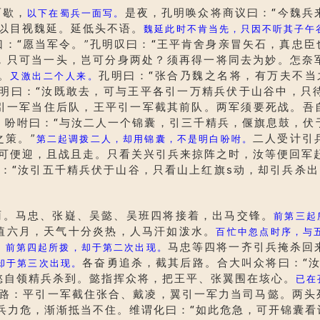
歇，
是夜，孔明唤众将商议曰：
“
今魏兵
以下在蜀兵一面写。
，以目视魏延。延低头不语。
魏延此时不肯当先，只因不听其子午
曰：
“
愿当军令。”孔明叹曰：
“
王平肯舍身亲冒矢石，真忠臣
，只可当一头，岂可分身两处？须再得一将同去为妙。怎奈
。
孔明曰：
“
张合乃魏之名将，有万夫不当
又激出二个人来。
明曰：
“
汝既敢去，可与王平各引一万精兵伏于山谷中，只
引一军当住后队，王平引一军截其前队。两军须要死战。吾
，吩咐曰：
“
与汝二人一个锦囊，引三千精兵，偃旗息鼓，伏
之策。”
二人受计引
第二起调拨二人，却用锦囊，不是明白吩咐。
可便迎，且战且走。只看关兴引兵来掠阵之时，汝等便回军
：
“
汝引五千精兵伏于山谷，只看山上红旗s动，却引兵杀出
。马忠、张嶷、吴懿、吴班四将接着，出马交锋。
前第三起
值六月，天气十分炎热，人马汗如泼水。
百忙中忽点时序，与
。
马忠等四将一齐引兵掩杀回
前第四起所拨，却于第二次出现。
各奋勇追杀，截其后路。合大叫众将曰：
“
却于第三次出现。
懿自领精兵杀到。懿指挥众将，把王平、张翼围在垓心。
已在
两路：平引一军截住张合、戴凌，翼引一军力当司马懿。两头
兵力危，渐渐抵当不住。维谓化曰：
“
如此危急，可开锦囊看