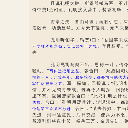
且说孔明大胜，所得器械马匹，不计其
侍中费t赍诏至。孔明接入营中，焚香礼毕，
街亭之失，咎由马谡；而君引愆，深自
震凶暴，功勋显然。方今天下骚扰，元恶未
孔明听诏毕，谓费t曰：
“
吾国事未成
宜且权受。
不专答丞相之勋，实以鼓将士之气。
去。
孔明见司马懿不出，思得一计，传令
轻动。”
张合曰：
“
此必因粮
写仲达把细之甚。
前算一月，此算半年。粮多粮少，都要司马懿代为
军士探知，回报说：
“
孔明离
写仲达把细之甚。
信，并不见蜀将来战。懿再令人哨探，回报
里下寨。懿回营谓张合曰：
“
此乃孔明之计也
合曰：
“
孔明用缓兵计，渐退汉中，都
诱敌。
合曰：
“
某去若败，甘当
仲达第三次又不欲赶。
先进，到半途驻扎，后日交战，使兵力不乏。
戴凌引副将数十员、精兵三万，奋勇先进，