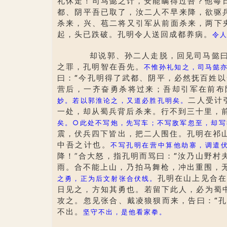
礼休走！司马懿之计，安能瞒得过吾？他每
都、阴平吾已取了，汝二人不早来降，欲驱
杀来，兴、苞二将又引军从前面杀来，两下
起，头已跌破。孔明令人送回成都养病。
令
却说郭、孙二人走脱，回见司马懿
之罪，孔明智在吾先。
不惟孙礼知之，司马懿
曰：
“
今孔明得了武都、阴平，必然抚百姓以
营后，一齐奋勇杀将过来；吾却引军在前布
二人受计
妙。若以郭淮论之，又道必胜孔明矣。
一处，却从蜀兵背后杀来。行不到三十里，
矣。
○
此处不写炮，先写车；不写敌军忽至，却写
震，伏兵四下皆出，把二人围住。孔明在祁
中吾之计也。
不写孔明在营中算他劫寨，调遣
降！”合大怒，指孔明而骂曰：
“
汝乃山野村
雨。合不能上山，乃拍马舞枪，冲出重围，
孔明在山上见合
之勇，正为后文射张合伏线。
日见之，方知其勇也。若留下此人，必为蜀
攻之。忽见张合、戴凌狼狈而来，告曰：
“
孔
不出。
坚守不出，是他看家拳。