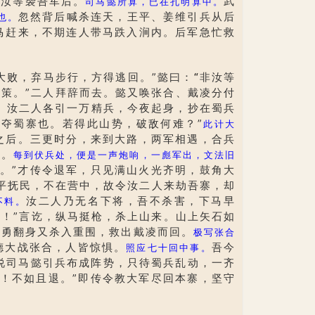
教汝等袭吾军后。
武
司马懿所算，已在孔明算中。
忽然背后喊杀连天，王平、姜维引兵从后
也。
马赶来，不期连人带马跌入涧内。后军急忙救
大败，弃马步行，方得逃回。”懿曰：
“
非汝等
策。”二人拜辞而去。懿又唤张合、戴凌分付
汝二人各引一万精兵，今夜起身，抄在蜀兵
。
夺蜀寨也。若得此山势，破敌何难？”
此计大
之后。三更时分，来到大路，两军相遇，合兵
路。
每到伏兵处，便是一声炮响，一彪军出，文法旧
。”才传令退军，只见满山火光齐明，鼓角大
平抚民，不在营中，故令汝二人来劫吾寨，却
汝二人乃无名下将，吾不杀害，下马早
不料。
！”言讫，纵马挺枪，杀上山来。山上矢石如
奋勇翻身又杀入重围，救出戴凌而回。
极写张合
德大战张合，人皆惊惧。
吾今
照应七十回中事。
说司马懿引兵布成阵势，只待蜀兵乱动，一齐
！不如且退。”即传令教大军尽回本寨，坚守