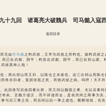
九十九回 诸葛亮大破魏兵 司马懿入寇
返回目录
；而无如
司马懿
之料武侯，又早为武侯之所料也。懿料武侯之
，而已在武都、阴平；料其在武都、阴平，而已在祁山寨。
，武侯真神人哉！
；再出祁山而又归，以陈仓之未拔也。迨三出祁山而陈仓
归而终亦归者，复因张苞之死，而致武侯之病。呜呼！天不祚
此回将写武侯四番出师，而又间以魏国之事。夫以吴事间
更奇矣。且魏方侵汉，而不得侵而去，是前所间之两事为实
三事与后三事之实，而后间以此一事之虚也。断断续续，实实