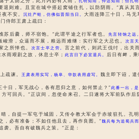
躔于太阴之分，此月内必有大雨，
孔明知雨，仲达知雨；但孔
要退则难。且宜在城中搭起窝铺住扎，以防阴雨。”真从其
昼夜不安。
大雨连降三十日，马无
沉灶产蛙，仿佛似晋阳当日。
黄门侍郎王肃上疏曰：
樵苏后爨，师不宿饱。”此谓平途之行军者也。
先言转饷之远
板峻滑，众逼而不展，粮远而难继：实行军之大忌也。
次言
家之所惮也。
言之前代，则武王伐纣，出关
次言士卒之劳。
念水雨艰剧之故，休息士卒；
后日有衅，乘
此言日下必宜退兵。
上疏谏。
魏主即下诏，遣
王肃表用实写，杨阜、华歆表用虚写。
三十日，军无战心，各有思归之意，如何禁止？”
此番一出，是
，方可回兵。”正议间，忽使命来召。二日遂将大军前队作后
，自提一军屯于城固，又传令教大军会于赤坡驻扎。孔明
之，必有准备；不如任他且去，再作良图。”
魏兵每为追蜀兵
追袭。吾自有破魏兵之策。”正是：