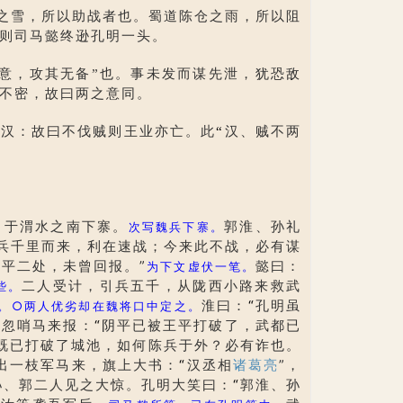
之雪，所以助战者也。蜀道陈仓之雨，所以阻
则司马懿终逊孔明一头。
意，攻其无备”也。事未发而谋先泄，犹恐敌
不密，故曰两之意同。
汉：故曰不伐贼则王业亦亡。此
“
汉、贼不两
于渭水之南下寨。
郭淮、孙礼
次写魏兵下寨。
兵千里而来，利在速战；今来此不战，必有谋
平二处，未曾回报。”
懿曰：
为下文虚伏一笔。
二人受计，引兵五千，从陇西小路来救武
些。
淮曰：
“
孔明虽
。
○
两人优劣却在魏将口中定之。
，忽哨马来报：
“
阴平已被王平打破了，武都已
既已打破了城池，如何陈兵于外？必有诈也。
出一枝军马来，旗上大书：
“
汉丞相
诸葛亮
”，
孙、郭二人见之大惊。孔明大笑曰：
“
郭淮、孙