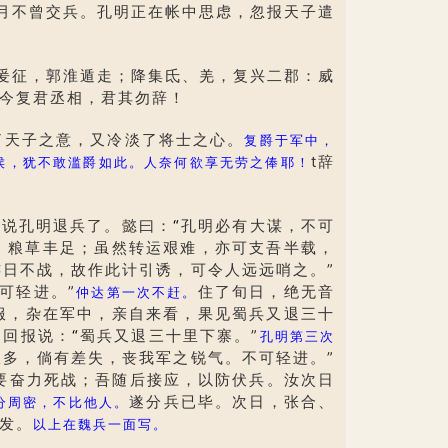
月不曾交兵。孔明正在帐中思虑，忽报天子遣
爰征，郭淮遁走；降集氐、羌，复兴二郡：威
今复君丞相，君其勿辞！
了天子之意，又冷淡了将士之心。
复爵于军中，
t辞
侯，犹不敢滥爵如此。人奈何欲享无劳之俸耶！
，说孔明退兵了。懿曰：
“
孔明必有大谋，不可
，粮草丰足；虽然转运艰难，亦可支吾半载，
连日不战，故作此计引诱，可令人远远哨之。”
可轻进。”
住了旬日，绝无音
仲达第一次不赶。
服，杂在军中，亲自来看，果见蜀兵又退三十
。回报说：
“
蜀兵又退三十里下寨。”
孔明第三次
极多，倘有差失，丧我军之锐气。不可轻进。”
要奋力死战；吾随后接应，以防伏兵。汝次日
遂分兵已毕。次日，张合、
分周密，不比他人。
发。
以上在魏兵一面写。