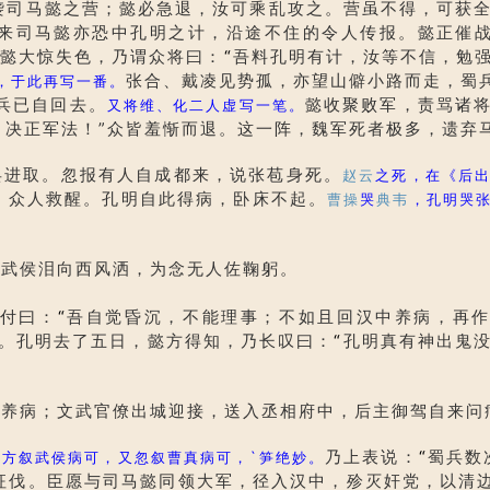
袭司马懿之营；懿必急退，汝可乘乱攻之。营虽不得，可获全
来司马懿亦恐中孔明之计，沿途不住的令人传报。懿正催
懿大惊失色，乃谓众将曰：
“
吾料孔明有计，汝等不信，勉强
张合、戴凌见势孤，亦望山僻小路而走，蜀
，于此再写一番。
兵已自回去。
懿收聚败军，责骂诸
又将维、化二人虚写一笔。
，决正军法！”众皆羞惭而退。这一阵，魏军死者极多，遗弃
进取。忽报有人自成都来，说张苞身死。
赵云
之死，在《后
。众人救醒。孔明自此得病，卧床不起。
曹操
哭
典韦
，孔明哭
武侯泪向西风洒，为念无人佐鞠躬。
付曰：
“
吾自觉昏沉，不能理事；不如且回汉中养病，再
中。孔明去了五日，懿方得知，乃长叹曰：
“
孔明真有神出鬼没
病；文武官僚出城迎接，送入丞相府中，后主御驾自来问
，
乃上表说：
“
蜀兵数
方叙武侯病可，又忽叙曹真病可，`笋绝妙。
征伐。臣愿与司马懿同领大军，径入汉中，殄灭奸党，以清边