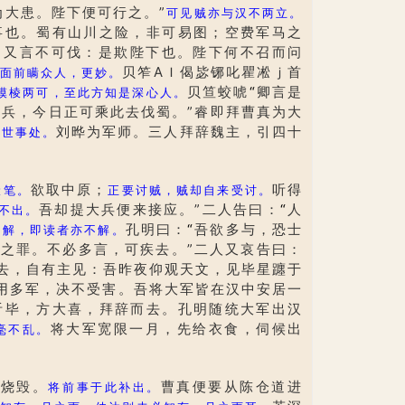
为大患。陛下便可行之。”
可见贼亦与汉不两立。
事也。蜀有山川之险，非可易图；空费军马之
，又言不可伐：是欺陛下也。陛下何不召而问
贝笮ΑＩ偈毖铘叱瞿凇ｊ首
面前瞒众人，更妙。
贝笪蛟唬
“
卿言是
模棱两可，至此方知是深心人。
兵，今日正可乘此去伐蜀。”睿即拜曹真为大
刘晔为军师。三人拜辞魏主，引四十
老世事处。
欲取中原；
听得
伏笔。
正要讨贼，贼却自来受讨。
吾却提大兵便来接应。”二人告曰：
“
人
不出。
孔明曰：
“
吾欲多与，恐士
不解，即读者亦不解。
等之罪。不必多言，可疾去。”二人又哀告曰：
去，自有主见：吾昨夜仰观天文，见毕星躔于
用多军，决不受害。吾将大军皆在汉中安居一
听毕，方大喜，拜辞而去。孔明随统大军出汉
将大军宽限一月，先给衣食，伺候出
毫不乱。
烧毁。
曹真便要从陈仓道进
将前事于此补出。