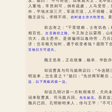
发。懿曰：
“
不可轻进。我夜观天文，见毕星
入重地，常胜则可，倘有疏虞，人马受苦，
外，平地水深三尺，军器尽湿，人不得睡，
魏主设坛，求晴不得。
此时道士亦大吃苦也。
前志有之：
“
千里馈粮，士有饥色；
相百也。
今又加之以霖雨，山
次言路径之险。
功大，战士悉作。是彼偏得以逸待劳，乃兵
济：岂非顺天知时，通于权变者哉？愿陛下
言他日方可进兵。
魏主览表，正在犹豫，杨阜、华歆亦
却说曹真与司马懿商议曰：
“
今连阴
明追来，怎生退之？”懿曰：
“
先伏两军断后
边，以下再叙武侯一边。
却说孔明计算一月秋雨将尽，天尚未晴
诏来取曹真、司马懿兵回。
吾若追
先生如见。
魏兵已回。孔明吩咐来人，传与王平：
“
不可