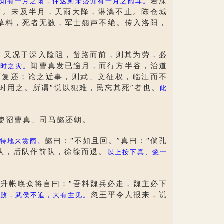
若深
明知有一月之雨，仲达则未必知有一月之雨耳。
言。未及半月，天雨大降，淋漓不止。陈仓城
草料，死者无数，军士怨声不绝。传入洛阳，
又况于深入险阻，凿路而前，则其为劳，必
。
闻曹真发已逾月，而行方半谷，治道
天时之灾。
而复还；论之近事，则武、文征权，临江而不
时用之。所谓
“
悦以犯难，民忘其死”者也。
此
使诏曹真、司马懿还朝。
懿曰：
“
不如且回。”真曰：
“
倘孔
特地来赏雨。
队，后队作前队，徐徐而退。
以上按下真、懿一
升帐唤众将言曰：
“
吾料魏兵必走，魏主必下
忽王平令人报来，说
而败，武侯不追，大有主见。