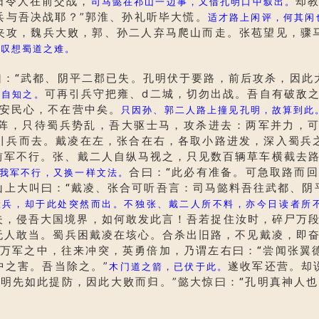
日令人在前交战，
却
司马懿在祁山一边事，又借孔明口中叙出。
兵与吾决战耶？”郭淮、孙礼听毕大慌。
适才路上闲评，何其闲
夹攻，魏兵大败，郭、孙二人弃马爬山而走。张苞望见，骤
人叹想蜀道之难。
曰：
“
武都、阴平二郡已失。孔明伏于要路，前后攻杀，因此
可再引兵守把雍、d二城，切勿出战。吾自有破敌之
亦自知之。
安民心，不在营中矣。
只因孙、郭二人路上撞见孔明，故算到此
阵，只待蜀兵势乱，吾大驱士马，攻杀进去：两军并力，可
引兵而去。戴凌在左，张合在右，各取小路进发，深入蜀兵
前军不行。张、戴二人自纵马视之，只见数百辆草车横截去
合曰：
“
此必有准备。可急取路而回
我军不行，又换一样文法。
山上大叫曰：
“
戴凌、张合可听吾言：司马懿料吾往武都、阴
伏兵，却于此处突然而出。不独张、戴二人所不料，亦今日读者所
夫，侵吾大国境界，如何敢发此言！吾若捉住汝时，碎尸万段
无人敢当。蜀兵困戴凌在垓心。合杀出旧路，不见戴凌，即
在万军之中，往来冲突，英勇倍加，乃谓左右曰：
“
尝闻张翼
中之害。吾当除之。”
遂收军还营。却
木门道之箭，已伏于此。
明先如此提防，因此大败而归。”懿大惊曰：
“
孔明真神人也