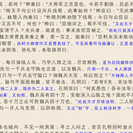
蜀，若何？”晔奏曰：
“
大将军之言是也。今若不剿除，后必
：
“
闻天子与公计议兴兵伐蜀，此事如何？”晔应曰：
“
无此
出。杨暨入内奏曰：
“
昨闻刘晔劝陛下伐蜀；今日与众臣议
今又言不可，何也？”晔曰：
“
臣细详之，蜀不可伐。”
又在天子
妄泄于人？夫兵者，诡道也：事未发切宜秘之。”
前此只疑其
，魏主将曹真表奏之事，逐一言之。懿奏曰：
“
臣料东吴未敢动
副都督，
此时大都督印又是曹真挂了。可见前番司马懿谦让，正是
其余郭淮、孙礼等，各取路而行。
，每日操练人马，习学八阵之法，尽皆精熟，
是为后回赌阵
人先引一千兵去守陈仓古道，以当魏兵。
只用一千兵，令人测摸
何只与一千兵去守隘口？倘魏兵大至，何以拒之？”
不独两人
嶷与平面面相觑，皆不敢去。孔明曰：
“
若有E失，非汝
解。
孔明笑曰：
“
何其愚也！吾令汝等
不独二人哀，我亦为二人哀之。
魏兵虽有四十万，安敢深入山险之地？因此不
知雾，又知雨。
，吾十万之众可胜魏兵四十万也。”
二人
此处方才尽情说明。
勾一月人马支用，以防秋雨。
“
又点
秋”字，应上秋凉时序，一
仓城内，不见一间房屋；寻土人问之，皆言孔明回时放火