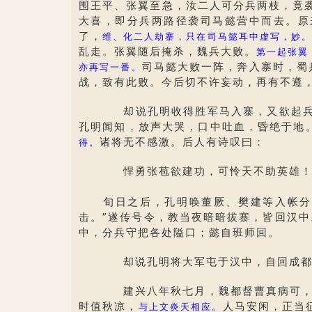
围王平、张翼至急，汝二人可分兵两枝，竟
大喜，即分兵两路径袭司马懿营中而去。原
了，
维、化二人劫寨，只在司马懿耳中虚写，妙。
乱走。张翼随后掩杀，魏兵大败。
第一起张翼
司马懿大败一阵，奔入寨时，蜀
亦再写一番。
战，致有此败。今后切不许妄动，再有不遵
却说孔明收得胜军马入寨，又欲起兵
孔明闻知，放声大哭，口中吐血，昏绝于地
诸将无不感激。后人有诗叹曰：
得。
悍勇张苞欲建功，可怜天不助英雄！
旬日之后，孔明唤董厥、樊建等入帐分
击。”遂传号令，教当夜暗暗拔寨，皆回汉
中，分兵守把各处隘口；懿自班师回。
却说孔明将大军屯于汉中，自回成都养
建兴八年秋七月，魏都督曹真病可
时值秋凉，
人马安闲，正当
与上文炎天相应。