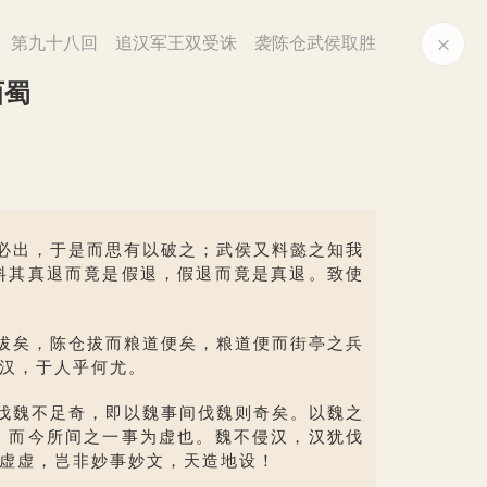
第九十八回 追汉军王双受诛 袭陈仓武侯取胜
西蜀
必出，于是而思有以破之；武侯又料懿之知我
料其真退而竟是假退，假退而竟是真退。致使
拔矣，陈仓拔而粮道便矣，粮道便而街亭之兵
汉，于人乎何尤。
伐魏不足奇，即以魏事间伐魏则奇矣。以魏之
，而今所间之一事为虚也。魏不侵汉，汉犹伐
虚虚，岂非妙事妙文，天造地设！