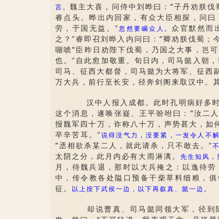
魏主大喜，问侍中刘晔曰：
“
子丹劝朕伐
言。
睿点头。晔出内回家，有众大臣相探，问曰
劳，于国无益。”
众官默然而
忽然要瞒众人。
之？”睿即召刘晔入内问曰：
“
卿劝朕伐蜀；
嘣唬
“
臣昨日劝陛下伐蜀，乃国之大事，岂可
也。”自此愈加敬重。旬日内，司马懿入朝
司马、征西大都督，司马懿为大将军、征西
万大兵，前行至长安，径奔剑阁来取汉中。
汉中人报入成都。此时孔明病好多时
这个消息，遂唤张嶷、王平吩咐曰：
“
汝二
报魏军四十万，诈称八十万，声势甚大，如
卒辛苦耳。”
说得没气力，没要紧，一发令人不
“
丞相欲杀某二人，就此请杀，只不敢去。”
太阴之分，此月内必有大雨淋漓。
先生知风，
月，待魏兵退，那时以大兵掩之：以逸待劳
中，传令教各处隘口预备干柴草料细粮，俱
征。
以上按下武侯一边，以下再叙真、懿一边。
却说曹真、司马懿同领大军，径到陈