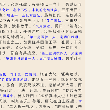
来追，必然死战，汝等须以一当十，吾以伏兵
王平出曰：
谷之计，心中不悦，非复前之魏延矣。
也！
虽然如此，奈魏兵分
赞王平，正反衬魏延。
军中再无舍死当先之人！”
言未毕，
又用激法。
之勇，汝非敌手。”
翼曰：
“
若有失
又用激法。
待魏兵赶上，任他过尽，汝等却引伏兵从后掩
自有别计相助。”
第一起调拨二人，是明白吩咐。
于前山之上。如见魏兵围住王平、张翼，十分
兵而去。又令吴班、吴懿、马忠、张嶷四将，
赶杀，吾自有兵接应。”
第三起调拨四人，又是明
。”
兴受计引
第四起只调拨一人，亦用明白吩咐。
张合大怒，驱兵追杀。
所拨，却于第一次出现。
走到五十里外，魏兵尽皆气
五月渡泸遥遥相对。
来。张合、戴凌死战不退。忽然喊声大震，两
汝等到此，不决一死战，更待何时！”魏兵奋力
翼大呼曰：
“
丞相真神人也！计已算
孔明算中。
死战，叫杀连天。姜维、廖化在山上探望，
前
计。”二人拆开视之，内书云：
“
若司马懿兵来