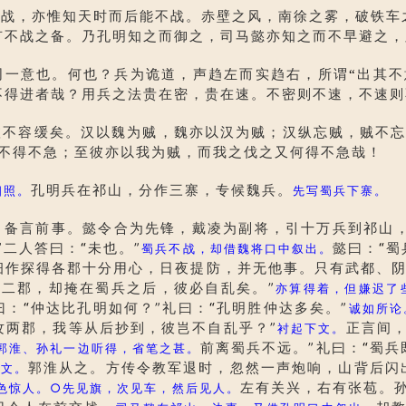
，亦惟知天时而后能不战。赤壁之风，南徐之雾，破铁车
有不战之备。乃孔明知之而御之，司马懿亦知之而不早避之，
一意也。何也？兵为诡道，声趋左而实趋右，所谓
“
出其不
不得进者哉？用兵之法贵在密，贵在速。不密则不速，不速则
容缓矣。汉以魏为贼，魏亦以汉为贼；汉纵忘贼，贼不忘
之不得不急；至彼亦以我为贼，而我之伐之又何得不急哉！
孔明兵在祁山，分作三寨，专候魏兵。
相照。
先写蜀兵下寨。
言前事。懿令合为先锋，戴凌为副将，引十万兵到祁山，
”二人答曰：
“
未也。”
懿曰：
“
蜀
蜀兵不战，却借魏将口中叙出。
细作探得各郡十分用心，日夜提防，并无他事。只有武都、阴
二郡，却掩在蜀兵之后，彼必自乱矣。”
亦算得着，但嫌迟了
曰：
“
仲达比孔明如何？”礼曰：
“
孔明胜仲达多矣。”
诚如所论
攻两郡，我等从后抄到，彼岂不自乱乎？”
正言间
衬起下文。
前离蜀兵不远。”礼曰：
“
蜀兵
郭淮、孙礼一边听得，省笔之甚。
郭淮从之。方传令教军退时，忽然一声炮响，山背后闪
下文。
左有关兴，右有张苞。
色惊人。
○
先见旗，次见车，然后见人。