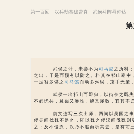
第一百回 汉兵劫寨破曹真 武侯斗阵辱仲达
第
武侯之计，未尝不为
司马懿
之所料
之出，于是而预有以防之。料其在祁山寨中
一足智多谋之
司马懿
而动多舛误，束手无策
武侯一出祁山而即归，以街亭之既失也
不必忧矣，且蜀又屡胜，魏又屡败，宜其不
前文连写三次出师，两间以吴国之事。
侵吴间伐魏不足奇，即以魏之侵汉间伐魏则
之；及不侵汉，汉乃不追而听其去，是有前