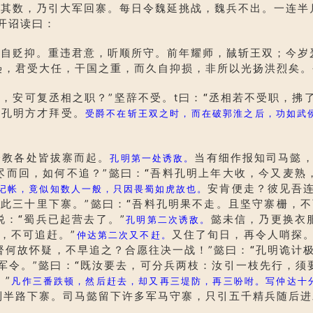
数，乃引大军回寨。每日令魏延挑战，魏兵不出。一连半
开诏读曰：
贬抑。重违君意，听顺所守。前年耀师，馘斩王双；今岁
枭，君受大任，干国之重，而久自抑损，非所以光扬洪烈矣。
，安可复丞相之职？”坚辞不受。t曰：
“
丞相若不受职，拂
”孔明方才拜受。
受爵不在斩王双之时，而在破郭淮之后，功如武
教各处皆拔寨而起。
当有细作报知司马懿
孔明第一处诱敌。
尽而回，如何不追？”懿曰：
“
吾料孔明上年大收，今又麦熟
安肯便走？彼见吾
记帐，竟似知数人一般，只因畏蜀如虎故也。
此三十里下寨。”懿曰：
“
吾料孔明果不走。且坚守寨栅，不
说：
“
蜀兵已起营去了。”
懿未信，乃更换衣
孔明第二次诱敌。
，不可追赶。”
又住了旬日，再令人哨探
仲达第二次又不赶。
督何故怀疑，不早追之？合愿往决一战！”懿曰：
“
孔明诡计
军令。”懿曰：
“
既汝要去，可分兵两枝：汝引一枝先行，须
”
凡作三番跌顿，然后赶去，却又再三堤防，再三吩咐。写仲达十
到半路下寨。司马懿留下许多军马守寨，只引五千精兵随后进