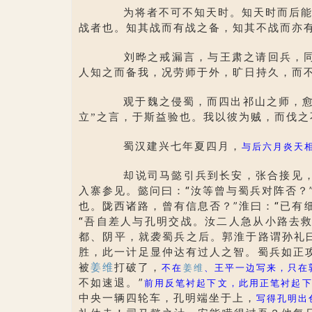
为将者不可不知天时。知天时而后能战
战者也。知其战而有战之备，知其不战而亦
刘晔之戒漏言，与王肃之请回兵，同
人知之而备我，况劳师于外，旷日持久，而
观于魏之侵蜀，而四出祁山之师，愈不
立”之言，于斯益验也。我以彼为贼，而伐
蜀汉建兴七年夏四月，
与后六月炎天
却说司马懿引兵到长安，张合接见，备
入寨参见。懿问曰：
“
汝等曾与蜀兵对阵否？
也。陇西诸路，曾有信息否？”淮曰：
“
已有
“
吾自差人与孔明交战。汝二人急从小路去救
都、阴平，就袭蜀兵之后。郭淮于路谓孙礼
胜，此一计足显仲达有过人之智。蜀兵如正
被
姜维
打破了，
不在
姜维
、王平一边写来，只在
不如速退。”
前用反笔衬起下文，此用正笔衬起
中央一辆四轮车，孔明端坐于上，
写得孔明出