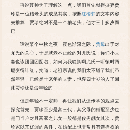
再说其帅为了理解这一点，我们首先就得摒弃贾
珍是一位糟老头的成见其实，按照
红楼梦
的文本内容
去推算，贾珍绝对不是一个糟老头，他才三十多岁而
已
话说某个中秋之夜，夜色渐深之际，
贾母
出于对
尤氏的关心，于是就老不正经的对尤氏说：你们小夫
妻也该团圆团圆啦，如何为我耽搁啊尤氏一听顿时两
腮变得绯红，笑道：老祖宗说的我们太不堪了我们虽
然年轻，已经是十来年的夫妻，也奔四十岁的人了因
此贾珍还是蛮年轻的
但是年轻不一定帅，再让我们从遗传学的观点去
探究首先，贾珍至少是富三代，其父母的婚配至少也
是门当户对且富家之儿女一般都是俊男靓女其次，贾
珍家以其优渥的条件，在婚配上也非常具有选择权的