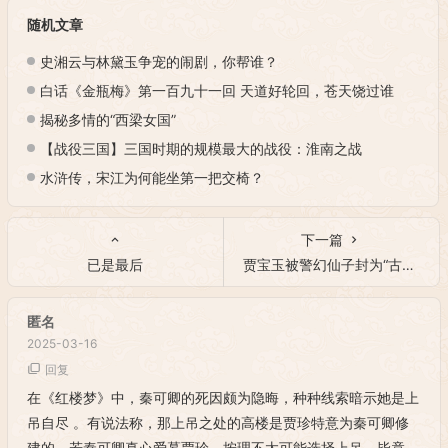
随机文章
史湘云与林黛玉争宠的闹剧，你帮谁？
白话《金瓶梅》第一百九十一回 天道好轮回，苍天饶过谁
揭秘多情的“西梁女国”
【战役三国】三国时期的规模最大的战役：淮南之战
水浒传，宋江为何能坐第一把交椅？
下一篇
已是最后
贾宝玉被警幻仙子封为“古今天下第一淫人”是何因？
匿名
2025-03-16
回复
在《红楼梦》中，秦可卿的死因颇为隐晦，种种线索暗示她是上
吊自尽 。有说法称，那上吊之处的高楼是贾珍特意为秦可卿修
建的。若秦可卿真心爱慕贾珍，按理不太可能选择上吊。毕竟，