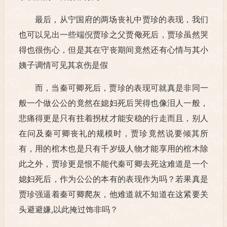
最后，从宁国府的两场丧礼中贾珍的表现，我们
也可以见出一些端倪贾珍之父贾儆死后，贾珍虽然哭
得也很伤心，但是其在守丧期间竟然还有心情与其小
姨子调情可见其哀伤是假
而，当秦可卿死后，贾珍的表现可就真是非同一
般一个做公公的竟然在媳妇死后哭得也像泪人一般，
悲痛得更是只有拄着拐杖才能安稳的行走而且，别人
在问及秦可卿丧礼的规模时，贾珍竟然说要倾其所
有，用的棺木也是只有千岁级人物才能享用的棺木除
此之外，贾珍更是恨不能代秦可卿去死这难道是一个
媳妇死后，作为公公的本有的表现作为吗？若果真是
贾珍强逼着秦可卿爬灰，他难道就不知道在这紧要关
头避避嫌,以此掩过饰非吗？