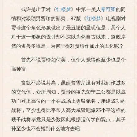
或许是出于对《
红楼梦
》中第一美人
秦可卿
的同
情和对猥琐男贾珍的鄙夷，87版《
红楼梦
》电视剧对
贾珍这个角色形象做出了最丑陋的呈现但是，我个人
对于这一形象的设计却不深以为然自古以来，道貌岸
然的禽兽多得是，为何非得对贾珍作如此的丑化呢？
首先不说贾珍如何美，但个人觉得他至少也是个
高帅富
富就不必说其高，虽然曹雪芹没有对我们作过多
的交代但，众所周知，贾珍的祖先荣宁二公都是以战
功而登上高位的一个在战场上勇猛驰骋，屡建战功的
战将，至少也得比平常人高大威猛吧像邓小平这样的
矮子战将毕竟只是少数因此根据遗传学的观点，其子
孙至少也不会矮到什么地方去吧