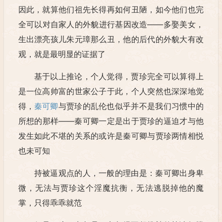
因此，就算他们祖先长得再如何丑陋，如今他们也完
全可以对自家人的外貌进行基因改造——多娶美女，
生出漂亮孩儿朱元璋那么丑，他的后代的外貌大有改
观，就是最明显的证据了
基于以上推论，个人觉得，贾珍完全可以算得上
是一位高帅富的世家公子于此，个人突然也深深地觉
得，
秦可卿
与贾珍的乱伦也似乎并不是我们习惯中的
所想的那样——秦可卿一定是出于贾珍的逼迫才与他
发生如此不堪的关系的或许是秦可卿与贾珍两情相悦
也未可知
持被逼观点的人，一般的理由是：秦可卿出身卑
微，无法与贾珍这个淫魔抗衡，无法逃脱掉他的魔
掌，只得乖乖就范