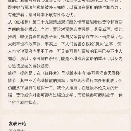
即便她与贾珍的私情被外人知晓，以贾珍在贾府的地位和势力，
有他护着，秦可卿本不该有性命之忧。
从《红楼梦》第二十九回清虚观打醮的情节便能看出贾珍和贾蓉
之间的相处模式。当时，贾珍对贾蓉态度强硬，尽显威严。据此
推测，即便贾蓉知晓妻子秦可卿与父亲贾珍存在不正当关系，他
大概率也不敢声张。事实上，下人们曾当众议论“爬灰”之事，旁
人也常说贾府内里不干净，可见秦可卿与贾珍的丑事已被不少人
知悉。所以，秦可卿自杀很可能是不堪流言蜚语的重压，以及内
心道德层面的自我谴责。
值得一提的是，在《红楼梦》早期版本中有“秦可卿淫丧天香楼”
情节，其中不乏充满情欲的描写，虽然现今通行本多有删改，但
仍能从字里行间窥探一二。我个人推测，在这段不伦关系的开
端，贾珍或许对秦可卿有过强迫之举，而后续秦可卿则处于一种
半推半就的状态。
发表评论