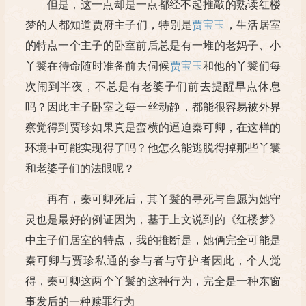
但是，这一点却是一点都经不起推敲的熟读红楼
梦的人都知道贾府主子们，特别是
贾宝玉
，生活居室
的特点一个主子的卧室前后总是有一堆的老妈子、小
丫鬟在待命随时准备前去伺候
贾宝玉
和他的丫鬟们每
次闹到半夜，不总是有老婆子们前去提醒早点休息
吗？因此主子卧室之每一丝动静，都能很容易被外界
察觉得到贾珍如果真是蛮横的逼迫秦可卿，在这样的
环境中可能实现得了吗？他怎么能逃脱得掉那些丫鬟
和老婆子们的法眼呢？
再有，秦可卿死后，其丫鬟的寻死与自愿为她守
灵也是最好的例证因为，基于上文说到的《红楼梦》
中主子们居室的特点，我的推断是，她俩完全可能是
秦可卿与贾珍私通的参与者与守护者因此，个人觉
得，秦可卿这两个丫鬟的这种行为，完全是一种东窗
事发后的一种赎罪行为