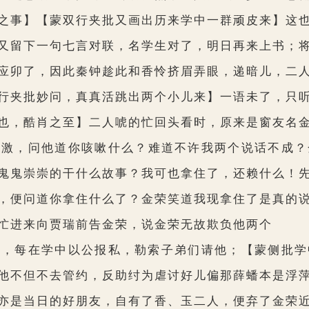
之事】【蒙双行夹批又画出历来学中一群顽皮来】
这
留下一句七言对联，名学生对了，明日再来上书；将
应卯了，因此秦钟趁此和香怜挤眉弄眼，递暗儿，二
行夹批妙问，真真活跳出两个小儿来】
一语未了，只
也，酷肖之至】
二人唬的忙回头看时，原来是窗友名
相激，问他道你咳嗽什么？难道不许我两个说话不成？
鬼鬼崇崇的干什么故事？我可也拿住了，还赖什么！
，便问道你拿住什么了？金荣笑道我现拿住了是真的
忙进来向贾瑞前告金荣，说金荣无故欺负他两个
，每在学中以公报私，勒索子弟们请他；
【蒙侧批学
他不但不去管约，反助纣为虐讨好儿偏那薛蟠本是浮
亦是当日的好朋友，自有了香、玉二人，便弃了金荣