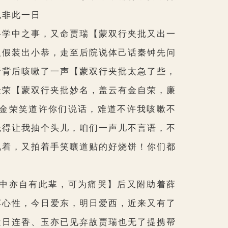
也非此一日
学中之事，又命贾瑞
【蒙双行夹批又出一
人假装出小恭，走至后院说体己话秦钟先问
听背后咳嗽了一声
【蒙双行夹批太急了些，
金荣
【蒙双行夹批妙名，盖云有金自荣，廉
金荣笑道许你们说话，难道不许我咳嗽不
先得让我抽个头儿，咱们一声儿不言语，不
说着，又拍着手笑嚷道贴的好烧饼！你们都
中亦自有此辈，可为痛哭】
后又附助着薛
萍心性，今日爱东，明日爱西，近来又有了
近日连香、玉亦已见弃故贾瑞也无了提携帮