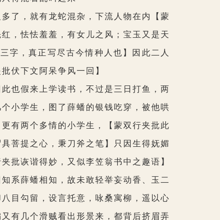
多了，就有龙蛇混杂，下流人物在内
【蒙
先红，怯怯羞羞，有女儿之风；宝玉又是天
成三字，真正写尽古今情种人也】
因此二人
夹批伏下文阿呆争风一回】
此也假来上学读书，不过是三日打鱼，两
几个小学生，图了薛蟠的银钱吃穿，被他哄
】
更有两个多情的小学生，
【蒙双行夹批此
谓具菩提之心，秉刀斧之笔】
只因生得妩媚
行夹批诙谐得妙，又似李笠翁书中之趣语】
因知系薛蟠相知，故未敢轻举妄动香、玉二
却八目勾留，设言托意，咏桑寓柳，遥以心
偏又有几个滑贼看出形景来，都背后挤眉弄