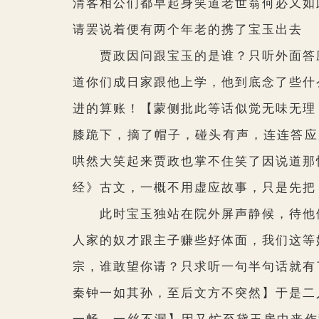
清客相公们都早起身笑道老世翁何必又如
请罢说着便有两个年老的携了宝玉出去
贾政因问跟宝玉的是谁？只听外面答应
道你们成日家跟他上学，他到底念了些什
进的算账！
【蒙侧批此等话似觉无味无理
膝跪下，摘了帽子，碰头有声，连连答应
哄然大笑起来贾政也掌不住笑了因说道那
经》古文，一概不用虚应故事，只是先把
此时宝玉独站在院外屏声静候，待他们
人家的奴才跟主子赚些好体面，我们这等
宗，谁敢望你请？只求听一句半句话就有
秦钟一如其孙，至后文方不突然】
于是二