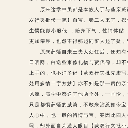
原来这学中虽都是本族人丁与些亲戚家
双行夹批伏一笔】
自宝、秦二人来了，都
生惯能做小服低 ，赔身下气，性情体贴
更加亲厚，也怨不得那起同窗人起了疑，
原来薛蟠自来王夫人处住后，便知有一
日晒网，白送些束修礼物与贾代儒，却不
上手的，也不消多记
【蒙双行夹批先虚写
处用多情二字方妙】
亦不知是那一房的亲
风流，满学中都送了他两个外，一香怜，
只是都惧薛蟠的威势，不敢来沾惹如今宝
人心中，也一般的留情与宝、秦因此四人
照，却外面自为避人眼目
【蒙双行夹批小