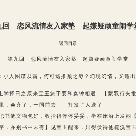
九回 恋风流情友入家塾 起嫌疑顽童闹学
返回目录
第九回 恋风流情友入家塾 起嫌疑顽童闹学堂
；小人图谋以霸，何可逃推颓之辱？幻境幻情，又造出
学择日之原来宝玉急于要和秦钟相遇，
【蒙双行夹
里，会齐了，一同前去――打发了人送了
把书笔文物包好，收拾得停停妥妥，坐在床沿上发闷
字，亦别书中未有】
见宝玉醒来，只得伏待他梳洗宝