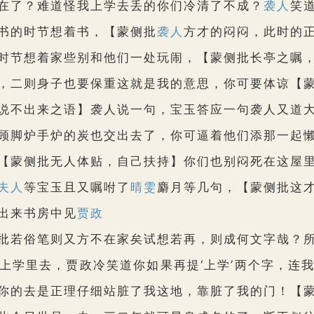
在了？难道怪我上学去丢的你们冷清了不成？
袭人
笑
书的时节想着书，
【蒙侧批
袭人
方才的闷闷，此时的
时节想着家些别和他们一处玩闹，
【蒙侧批长亭之嘱
，二则身子也要保重这就是我的意思，你可要体谅
【
说不出来之语】
袭人说一句，宝玉答应一句袭人又道
顾脚炉手炉的炭也交出去了，你可逼着他们添那一起
【蒙侧批无人体贴，自己扶持】
你们也别闷死在这屋
夫人
等宝玉且又嘱咐了
晴雯
麝月等几句，
【蒙侧批这
出来书房中见
贾政
批若俗笔则又方不在家矣试想若再，则成何文字哉？
上学里去，贾政冷笑道你如果再提‘上学’两个字，连
你的去是正理仔细站脏了我这地，靠脏了我的门！
【