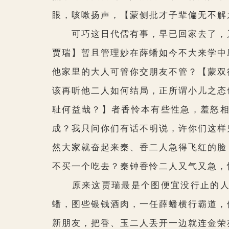
眼，咳嗽扬声，
【蒙侧批才子辈偏无不解
可巧这日代儒有事，早已回家去了，又
贾瑞】
暂且管理妙在薛蟠如今不大来学中
他家里的大人可管你交朋友不管？
【蒙双
该再听他二人如何结局，正所谓小儿之态
耻何益哉？】
者香怜本有些性急，羞怒
成？我只问你们有话不明说，许你们这样
然大家就奋起来秦、香二人急得飞红的脸
不买一个吃去？秦钟香怜二人又气又急，
原来这贾瑞最是个图便宜没行止的人
蟠，图些银钱酒肉，一任薛蟠横行霸道，
新朋友，把香、玉二人丢开一边就连金荣