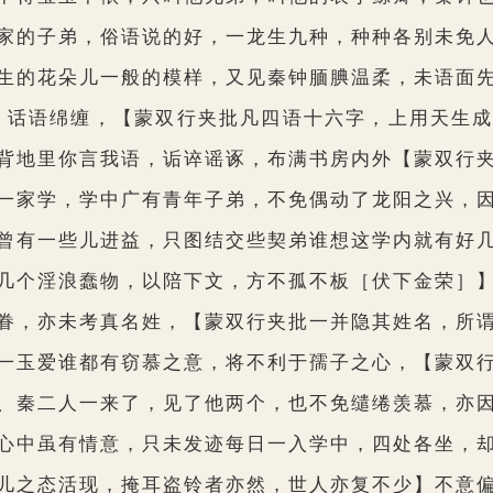
的子弟，俗语说的好，一龙生九种，种种各别未免人
生的花朵儿一般的模样，又见秦钟腼腆温柔，未语面
，话语绵缠，
【蒙双行夹批凡四语十六字，上用天生
背地里你言我语，诟谇谣诼，布满书房内外
【蒙双行
家学，学中广有青年子弟，不免偶动了龙阳之兴，因
曾有一些儿进益，只图结交些契弟谁想这学内就有好
几个淫浪蠢物，以陪下文，方不孤不板［伏下金荣］
眷，亦未考真名姓，
【蒙双行夹批一并隐其姓名，所
一玉爱谁都有窃慕之意，将不利于孺子之心，
【蒙双
、秦二人一来了，见了他两个，也不免缱绻羡慕，亦
心中虽有情意，只未发迹每日一入学中，四处各坐，
儿之态活现，掩耳盗铃者亦然，世人亦复不少】
不意