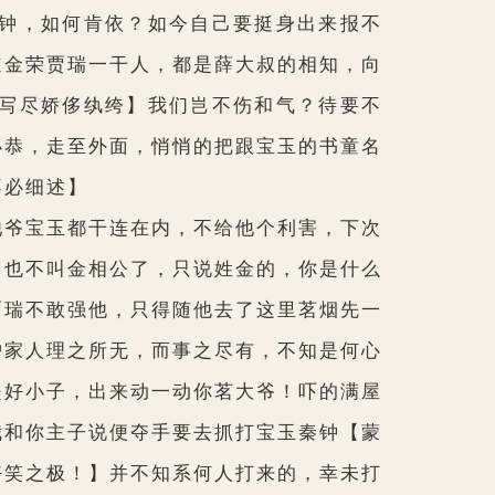
钟，如何肯依？如今自己要挺身出来报不
道金荣贾瑞一干人，都是薛大叔的相知，向
写尽娇侈纨绔】
我们岂不伤和气？待要不
小恭，走至外面，悄悄的把跟宝玉的书童名
不必细述】
爷宝玉都干连在内，不给他个利害，下次
，也不叫金相公了，只说姓金的，你是什么
贾瑞不敢强他，只得随他去了这里茗烟先一
护家人理之所无，而事之尽有，不知是何心
是好小子，出来动一动你茗大爷！吓的满屋
我和你主子说便夺手要去抓打宝玉秦钟
【蒙
好笑之极！】
并不知系何人打来的，幸未打