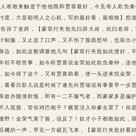
中人谁敢来触逆于他他既和贾蓉最好，今见有人欺负秦
忖度，方是聪明人之心机，写的最好看，最细致】
想
们告诉了老薛，
【蒙双行夹批先曰薛大叔，此曰老薛，
计制服，又止息了口声，又不伤了脸面想毕，也装出
身边，如此这般调拨他几句
【蒙双行夹批如此便好，
轻不暗世事，如今听贾蔷说金荣如此欺负秦钟，连他
，如今得了这个，又有贾蔷助着，便一头进来找金荣
，看看日影儿说是时候了遂先向贾瑞说有事要早一步
亲故亦随便欺慢，即有一二不服气者，而豪家多是偏
不入屁股，管你鸡巴相干？横竖没入你爹去罢了！你
撒野！金荣气黄了脸，说反了！奴才小子都敢如此，
后飕的一声，早见一方砚瓦飞来，
【蒙双行夹批好看