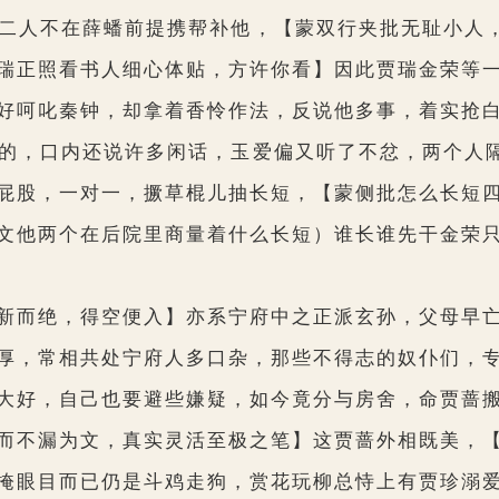
二人不在薛蟠前提携帮补他，
【蒙双行夹批无耻小人，
瑞正照看书人细心体贴，方许你看】
因此贾瑞金荣等
好呵叱秦钟，却拿着香怜作法，反说他多事，着实抢
的，口内还说许多闲话，玉爱偏又听了不忿，两个人隔
屁股，一对一，撅草棍儿抽长短，
【蒙侧批怎么长短
文他两个在后院里商量着什么长短）谁长谁先干金荣
新而绝，得空便入】
亦系宁府中之正派玄孙，父母早
厚，常相共处宁府人多口杂，那些不得志的奴仆们，
大好，自己也要避些嫌疑，如今竟分与房舍，命贾蔷
而不漏为文，真实灵活至极之笔】
这贾蔷外相既美，
掩眼目而已仍是斗鸡走狗，赏花玩柳总恃上有贾珍溺