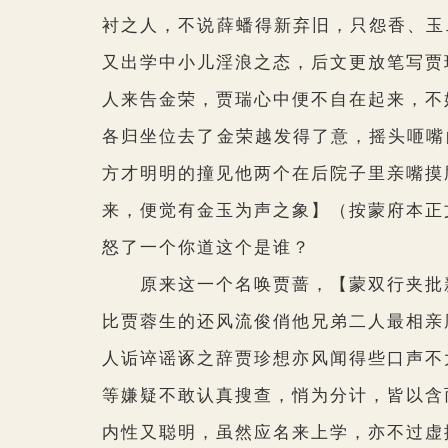
衬之人，不说薛蟠得新弃旧，只怨香、玉
又出学中小儿淫浪之态，后文更放笔写贾
人来告金荣，贾瑞心中便不自在起来，不
各归坐位去了金荣越发得了意，摇头咂嘴
方才明明的撞见他两个在后院子里亲嘴摸
来，便觉有金玉为声之象】
（按蒙府本正
怒了一个你道这个是谁？
原来这一个名唤贾蔷，
【蒙双行夹批
比贾蓉生的还风流俊俏他兄弟二人最相亲
人诟谇谣诼之辞贾珍想亦风闻得些口声不
等嫌疑不敢认真搜查，悄为分计，皆以含
内性又聪明，虽然应名来上学，亦不过虚