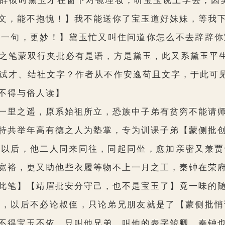
辞彼时黛玉才在窗下对镜理妆，听宝玉说上学去，因笑
文，能不抱愧！】
我不能送你了宝玉道好妹妹，等我
总一句，更妙！】
黛玉忙又叫住问道你怎么不去辞辞你
之笔蒙双行夹批必有是语，方是黛玉，此又系黛玉平
试才、结社文字？作者从不作安逸苟且文字，于此可见
不得与俗人读】
里之遥，原系始祖所立，恐族中子弟有贫穷不能请师
特共举年高有德之人为塾掌，专为训课子弟
【蒙侧批
此以后，他二人同来同往，同起同坐，愈加亲密又兼贾
宽裕，更又助他些衣履等物不上一月之工，秦钟在荣
此笔】【靖眉批安分守己，也不是宝玉了】
竟一味的
窗，以后不必论叔侄，只论弟兄朋友就是了
【蒙侧批悄
不得宝玉不依，只叫他兄弟，叫他的表字鲸卿，秦钟