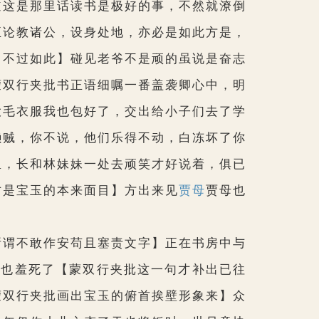
道这是那里话读书是极好的事，不然就潦倒
正论教诸公，设身处地，亦必是如此方是，
，不过如此】
碰见老爷不是顽的虽说是奋志
蒙双行夹批书正语细嘱一番盖袭卿心中，明
大毛衣服我也包好了，交出给小子们去了学
懒贼，你不说，他们乐得不动，白冻坏了你
里，长和林妹妹一处去顽笑才好说着，俱已
才是宝玉的本来面目】
方出来见
贾母
贾母也
所谓不敢作安苟且塞责文字】
正在书房中与
我也羞死了
【蒙双行夹批这一句才补出已往
蒙双行夹批画出宝玉的俯首挨壁形象来】
众