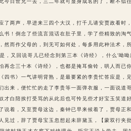
此今日世兄一去，三二年就可显身成名的了，断不似
了两声，早进来三四个大汉，打千儿请安贾政看时，
么书！倒念了些流言混话在肚子里，学了些精致的淘
，然而作父母的，到无可如何处，每多用此种法术，
是，又回说哥儿已经念到第三本《诗经》，什么‘呦呦
怕再念三十本《诗经》，也都是掩耳偷铃，哄人而已
《四书》一气讲明背熟，是最要紧的李贵忙答应是，
出来，便忙忙的走了李贵等一面弹衣服，一面说道哥
奴才白陪挨打受骂的从此后也可怜见些才好宝玉笑道
了说着，又至贾母这边，秦钟已早来候着了，贾母正
人见过，辞了贾母宝玉忽想起未辞黛玉，
【蒙双行夹