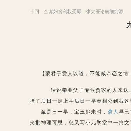
十回 金寡妇贪利权受辱 张太医论病细穷源
【蒙君子爱人以道，不能减牵恋之情
话说秦业父子专候贾家的人来送上
择了后日一定上学后日一早秦相公到我这
至是日一早，宝玉起来时，
袭人
早已
夹批神理可思，忽又写小儿学堂中一篇文