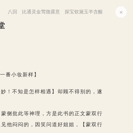
八回 比通灵金莺微露意 探宝钗黛玉半含酸
堂
一番小妆新样】
批妙！不知是怎样相遇】
却顾不得别的，遂
【蒙侧批此等神理，方是此书的正文蒙双行
玉见他闷闷的，因笑问道好姐姐，
【蒙双行