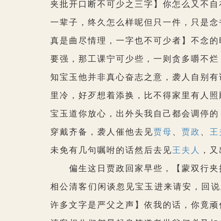
夹批开口断不可少之三字】
你怎么又不自
一辈子，终久怎么样呢但只一件，只是念
真是曲尽情理，一字也不可少者】
不念的
要强，那工课宁可少些，一则贪多嚼不烂
知宝玉他并非真心奋志之意，袭人自别有
里冷，好歹想着添换，比不得家里有人照
宝玉道你放心，出外头我自己都会调停的
穿戴齐备，袭人催他去见
贾母
、
贾政
、
王
未免有几句嘱咐的话然后去见
王夫人
，又
偏生这日贾政回家早些，
【蒙双行夹
相公清客们闲谈忽见宝玉进来请安，回说
许多文字是严父之声】
依我的话，你竟顽