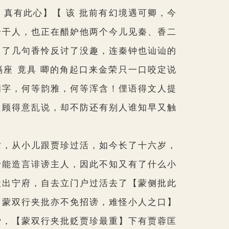
真有此心】【 该 批前有幻境遇可卿，今
一干人，也正在醋妒他两个今儿见秦、香二
白了几句香怜反讨了没趣，连秦钟也讪讪的
座 竟具 唧的角起口来金荣只一口咬定说
四字，何等韵雅，何等浑含！俚语得文人提
只顾得意乱说，却不防还有别人谁知早又触
亡，从小儿跟贾珍过活，如今长了十六岁，
专能造言诽谤主人，因此不知又有了什么小
搬出宁府，自去立门户过活去了
【蒙侧批此
【蒙双行夹批亦不免招谤，难怪小人之口】
爱，
【蒙双行夹批贬贾珍最重】
下有贾蓉匡