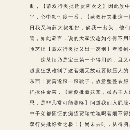
助，
【蒙双行夹批贬贾蓉次之】
因此族
平，心中却忖度一番，
【蒙双行夹批这一
日我又与薛大叔相好，倘我一出头，他
管，如此谣言，说的大家没趣如今何不用
唤茗烟
【蒙双行夹批又出一茗烟】
者唤到
这茗烟乃是宝玉第一个得用的，且又年
越发狂纵难制了这茗烟无故就要欺压人的
东西！贾蔷遂跺一跺靴子，故意整整衣服
把揪住金荣，
【蒙侧批豪奴辈，虽系主人
思，是非凡常可能测略】
问道我们入屁股
中子弟都怔怔的痴望贾瑞忙吆喝茗烟不得
双行夹批好看之极！】
尚未去时，从得脑