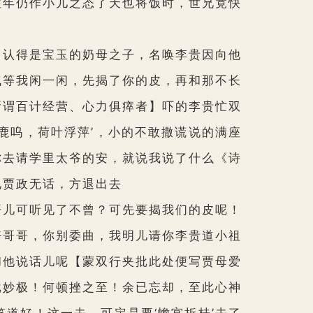
往年仍作小儿之态了天也将饭时，世兄竟快
认得是宝玉的奶母之子，名唤李贵因向他
气等我闲一闲，先揭了你的皮，再和那不长
所谓百计经营、心力俱瘁者】
吓的李贵忙双
鹿呜，荷叶浮萍’，小的不敢撒谎说的满座
你去请学里太爷的安，就说我说了什么《诗
见贾政无话，方退出去
儿可听见了不曾？可先要揭我们的皮呢！
好哥哥，你别委曲，我明儿请你李贵道小祖
和他说话儿呢
【蒙双行夹批此处便写贾母爱
批妙极！何顿挫之至！余已忘却，至此心神