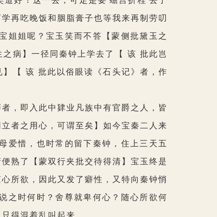
道好！这一去，可定是要‘蟾宫折桂’去了
下学再吃晚饭和胭脂膏子也等我来再制劳叨
宝姐姐呢？宝玉笑而不答
【蒙侧批黛玉之
生之病】
一径同秦钟上学去了
【 该 批此岂
】【 该 批此以俗眼读《石头记》者，作
者，即入此中肄业凡族中有官爵之人，皆
创立者之用心，可谓至矣】
如今宝秦二人来
母爱惜，也时常的留下秦钟，住上三天五
府便熟了
【蒙双行夹批交待得清】
宝玉终是
随心所欲，因此又发了癖性，又特向秦钟悄
说之时何时？舍尊就卑何心？随心所欲何
也只得混着乱叫起来