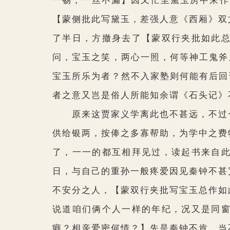
一畅，一丝不漏】
因又忙至黛玉房中来作
【蒙侧批此写黛玉，差强人意《西厢》双
了半日，方撤身去了
【蒙双行夹批如此
问，宝玉之笑，两心一照，何等神工鬼斧
宝玉所乐为者？然不入家塾则何能有后回
者之意又岂是俗人所能知余谓《石头记》
原来这贾家义学离此也不甚远，不过一
供给银两，按俸之多寡帮助，为学中之费
了，一一的都互相拜见过，读起书来自
日，与自己的重孙一般疼爱因见秦钟不甚
不安分之人，
【蒙双行夹批写宝玉总作如
说道咱们俩个人一样的年纪，况又是同
癖？相亲爱密何情？】
先是秦钟不肯，当