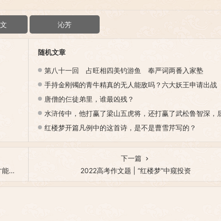
文
沁芳
随机文章
第八十一回 占旺相四美钓游鱼 奉严词两番入家塾
手持金刚镯的青牛精真的无人能敌吗？六大妖王申请出战
唐僧的仨徒弟里，谁最凶残？
水浒传中，他打赢了梁山五虎将，还打赢了武松鲁智深，后败给神
红楼梦开篇凡例中的这首诗，是不是曹雪芹写的？
下一篇
高分
2022高考作文题 | “红楼梦”中窥投资