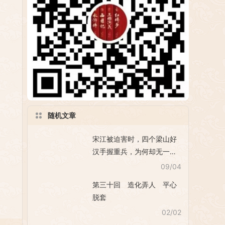
随机文章
宋江被迫害时，四个梁山好
汉手握重兵，为何却无一人
为他报仇
09/04
第三十回 造化弄人 平心
脱套
02/02